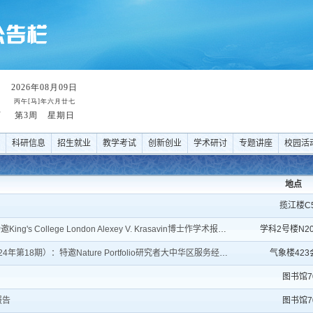
科研信息
招生就业
教学考试
创新创业
学术研讨
专题讲座
校园活
地点
揽江楼C5
ollege London Alexey V. Krasavin博士作学术报告
学科2号楼N2
：特邀Nature Portfolio研究者大中华区服务经理李雨霞...
气象楼42
图书馆7
报告
图书馆7