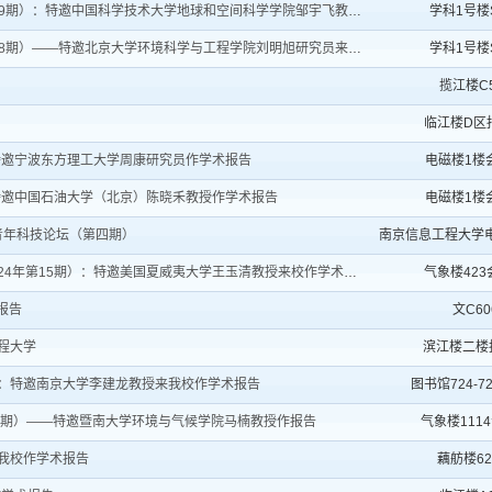
特邀中国科学技术大学地球和空间科学学院邹宇飞教授来我校作...
学科1号楼S
—特邀北京大学环境科学与工程学院刘明旭研究员来我校作学术...
学科1号楼S
揽江楼C5
临江楼D区
）特邀宁波东方理工大学周康研究员作学术报告
电磁楼1楼
）特邀中国石油大学（北京）陈晓禾教授作学术报告
电磁楼1楼
青年科技论坛（第四期）
南京信息工程大学
4年第15期）：特邀美国夏威夷大学王玉清教授来校作学术报告
气象楼42
报告
文C60
工程大学
滨江楼二楼
期)：特邀南京大学李建龙教授来我校作学术报告
图书馆724-7
6期）——特邀暨南大学环境与气候学院马楠教授作报告
气象楼111
来我校作学术报告
藕舫楼62