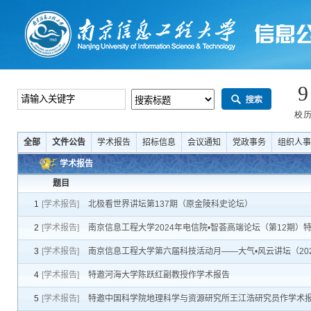
全部
文件公告
学术报告
招标信息
会议通知
党政事务
组织人事
学术报告
题目
1
[学术报告]
北极看世界讲坛第137期（原金陵科史论坛）
2
[学术报告]
南京信息工程大学2024年电信院•智荟高端论坛（第12期）特邀King's C
3
[学术报告]
南京信息工程大学第六届科技活动月——大气•风云讲坛（2024年第18期）
4
[学术报告]
特邀河海大学陈跃红副教授作学术报告
5
[学术报告]
特邀中国科学院地理科学与资源研究所王江浩研究员作学术