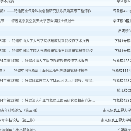
作学术报告
临江楼A1
期）——特邀南京气象科技创新研究院陈凤娇高级工程师作报告
气象楼42
化节——特邀北京航空航天大学曹晋滨院士做报告
临江楼D区
启明楼3
6期）：特邀中山大学大气学院杭建教授来我校作学术报告
学科1号楼S
）：特邀中国科学院大气物理研究所王莉莉研究员来我校作学术报告
学科1号楼S
24年第14期）：特邀台湾大学隋中兴教授来校作学术报告
气象楼42
4期）——特邀中国气象局上海台风所鲍旭炜研究员作报告
气象楼111
：特邀日本东京大学Masaki Satoh教授、横滨国立大学Hir...
气象楼42
揽江楼C5
12期）：特邀澳大利亚气象局王国民研究员和南方海洋科学与工...
气象楼42
院青年科技论坛（第三期）
南京信息工程大学
青年科技论坛（第二期）
南京信息工程大学
资源利用与生态服务论坛
长望楼N1