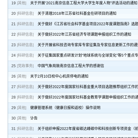
19
[其他]
关于开展“2021南京信息工程大学大学生年度人物”评选活动的通知
20
[科研信息]
关于清理2018年江苏省社科基金在研项目的通知
21
[科研信息]
关于做好《江苏省社会科学基金项目2022年度课题指南》选
22
[科研信息]
关于做好2022年江苏省经济专项课题申报组织工作的通知
23
[科研信息]
关于开展省科技咨询专家库专家征集及专家信息更新工作的通
24
[科研信息]
关于征集国家重点研发计划“地球系统与全球变化”等5个重点专
25
[党政事务]
中国气象局致南京信息工程大学的感谢信
26
[其他]
关于2月10日校中心机房停电的通知
27
[科研信息]
关于做好2022年度国家社科基金重大项目选题推荐组织工作
28
[科研信息]
关于做好2022年度国家社科基金教育学课题申报组织工作的
29
[其他]
健康管理系统（健康日报和返校）操作说明
30
[其他]
讣告
31
[科研信息]
关于组织申报2022年度省碳达峰碳中和科技创新专项资金（