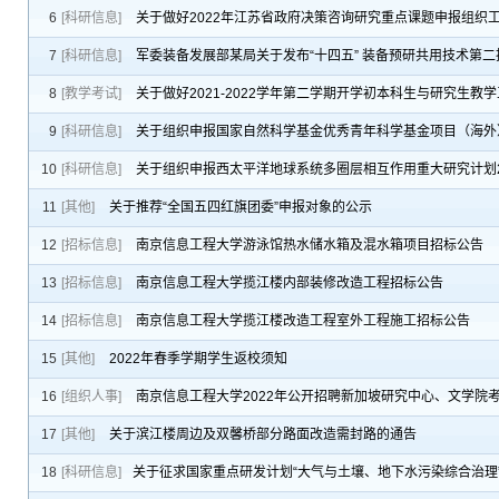
6
[科研信息]
关于做好2022年江苏省政府决策咨询研究重点课题申报组织
7
[科研信息]
军委装备发展部某局关于发布“十四五” 装备预研共用技术第二
8
[教学考试]
关于做好2021-2022学年第二学期开学初本科生与研究生教
9
[科研信息]
关于组织申报国家自然科学基金优秀青年科学基金项目（海外
10
[科研信息]
关于组织申报西太平洋地球系统多圈层相互作用重大研究计划2
11
[其他]
关于推荐“全国五四红旗团委”申报对象的公示
12
[招标信息]
南京信息工程大学游泳馆热水储水箱及混水箱项目招标公告
13
[招标信息]
南京信息工程大学揽江楼内部装修改造工程招标公告
14
[招标信息]
南京信息工程大学揽江楼改造工程室外工程施工招标公告
15
[其他]
2022年春季学期学生返校须知
16
[组织人事]
南京信息工程大学2022年公开招聘新加坡研究中心、文学院
17
[其他]
关于滨江楼周边及双馨桥部分路面改造需封路的通告
18
[科研信息]
​关于征求国家重点研发计划“大气与土壤、地下水污染综合治理