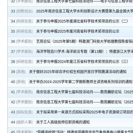
32
[学术报告]
南京信息工程大学第七届科技活动月——电子与信息工程学院
33
[创新创业]
2025年南京信息工程大学水利创新设计大赛暨第九届全国大
34
[科研信息]
关于参与申报2025年度湖北省科学技术奖项目的公示（二）
35
[科研信息]
关于参与申报2025年度河南省科学技术奖项目的公示
36
[学术报告]
艺苑论坛（2025年第5期）特邀澳门科技大学助理教授陈俊
37
[学术报告]
海洋学院百川学术-海洋前沿专题（第13期）：特邀浙江大学
38
[科研信息]
关于参与申报2024年度江苏省科学技术奖项目的公示（三）
39
[其他]
关于做好2025年综合评价招生校园开放日学院路演活动的通知
40
[其他]
关于举办2024-2025学年第二学期新教师主讲资格系列培训的通
41
[学术报告]
南京信息工程大学第七届科技活动月——数苑藕舫论坛（202
42
[学术报告]
南京信息工程大学第七届科技活动月——数苑藕舫论坛（2025年第
43
[招标信息]
关于拟采用单一来源方式招标采购2025年电子资源续订项目
44
[组织人事]
关于工人高级技师任职资格的通知
45
[学术报告]
“劳模进校园”活动：特邀省劳模南京市气象局姜有山做客大气院