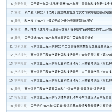
6
[创新创业]
关于第十九届“挑战杯”竞赛2025年度中国青年科技创新“揭榜
7
[其他]
科产发〔2025〕3号关于成立微波雷达与水文气象灾害防御研究院
8
[其他]
科产发〔2025〕2号关于成立低空经济研究院的通知
9
[其他]
关于推荐《逆矩阵-走进密码世界》等10部作品参加2025年江苏
10
[其他]
关于评选2024-2025年度毕业研究生荣誉称号的通知
11
[创新创业]
南京信息工程大学2025年全国高等院校数智化企业经营沙盘
12
[学术报告]
南京信息工程大学第七届科技活动月：大物名师讲座（第32
13
[学术报告]
南京信息工程大学第七届科技活动月：大物名师讲座（第31
14
[学术报告]
南京信息工程大学第七届科技活动月—人工智能学院（未来技
15
[学术报告]
南京信息工程大学第七届科技活动月：大物名师讲座（第31
16
[其他]
南京信息工程大学第五届本科生“信大乐居·最美宿舍”评定结果
17
[招标信息]
南京信息工程大学培训楼东侧机动车停车场建设项目中标公告
18
[专题讲座]
关于组织2026年“公职类”考试的基本考情及备考策略讲座的通