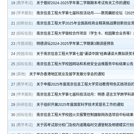
19
[教学考试]
关于做好2024-2025学年第二学期期末考试有关工作的通知
20
[学术报告]
南京信息工程大学第七届科技活动月——数苑藕舫论坛（202
21
[创新创业]
南京信息工程大学2025年全国高校商业精英挑战赛创新创业
22
[招标信息]
南京信息工程大学银校合作项目（学生卡、校园聚合业务等）
23
[专题讲座]
明德讲坛2024-2025学年第二学期第3期讲座预告
24
[校园活动]
关于南京信息工程大学第七届“诵读中国”经典诵读大赛拟获奖
25
[招标信息]
南京信息工程大学校园网站和系统安全运维服务中标结果公告
26
[其他]
关于举办香港地区就业及留学发展分享会的通知
27
[教学考试]
关于申报2025年度南京信息工程大学劳动教育特色实践项目
28
[学术报告]
南京信息工程大学第七届科技活动月：明德·语言文学跨学科高
29
[科研信息]
关于组织开展2025年度国家科学技术奖提名工作的通知
30
[招标信息]
南京信息工程大学校园火灾报警控制器联网改造项目中标结果
31
[教学考试]
关于因考试部分校门及校内道路临时交通管制及明德楼实行封