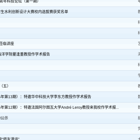
青年科技论坛（第一期）
学生水利创新设计大赛校内选拔赛获奖名单
铭莅临讲座
海洋学院瞿逢重教授作学术报告
知（五）
5年第13期）：特邀华中科技大学李东方教授作学术报告
12期）：特邀法国阿尔图瓦大学André Leroy教授来我校作学术报...
的公示
“师友漫谈”