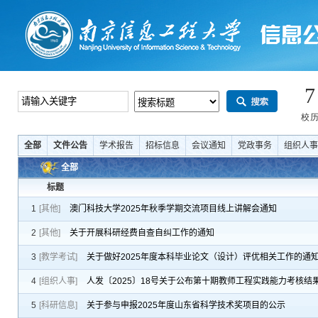
全部
文件公告
学术报告
招标信息
会议通知
党政事务
组织人事
全部
标题
1
[其他]
澳门科技大学2025年秋季学期交流项目线上讲解会通知
2
[其他]
关于开展科研经费自查自纠工作的通知
3
[教学考试]
关于做好2025年度本科毕业论文（设计）评优相关工作的通
4
[组织人事]
人发〔2025〕18号关于公布第十期教师工程实践能力考核结
5
[科研信息]
关于参与申报2025年度山东省科学技术奖项目的公示