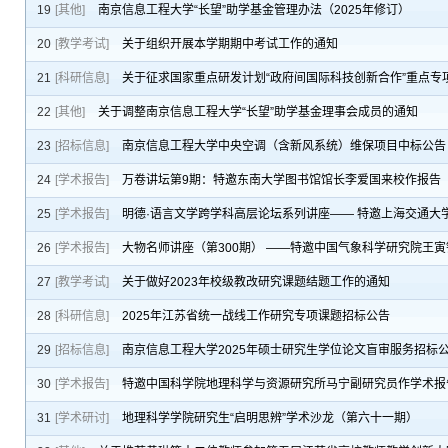
19
[其他]
南京信息工程大学“长望”助学基金管理办法（2025年修订）
20
[教学考试]
关于组织开展本学期期中考试工作的通知
21
[科研信息]
关于征求国家重点研发计划“政府间国际科技创新合作”重点专
22
[其他]
关于调整南京信息工程大学“长望”助学基金理事会成员的通知
23
[招标信息]
南京信息工程大学中央空调（含新风系统）维保项目中标公告
24
[学术报告]
万卷讲坛第9期：特邀东南大学图书馆馆长李爱国来校作报告
25
[学术报告]
明德·语言文学跨学科高层论坛系列讲座—— 特邀上海交通大
26
[学术报告]
大物名师讲座（第300期） ——特邀中国气象科学研究院王
27
[教学考试]
关于做好2023年校级教改研究课题结题工作的通知
28
[科研信息]
2025年江苏省统一战线工作研究专项课题招标公告
29
[招标信息]
南京信息工程大学2025年硕士研究生学位论文盲审服务招标
30
[学术报告]
特邀中国科学院地理科学与资源研究所马宁副研究员作学术报告—
31
[学术研讨]
地理科学学院研究生“启明思辨”学术沙龙（第六十一期）