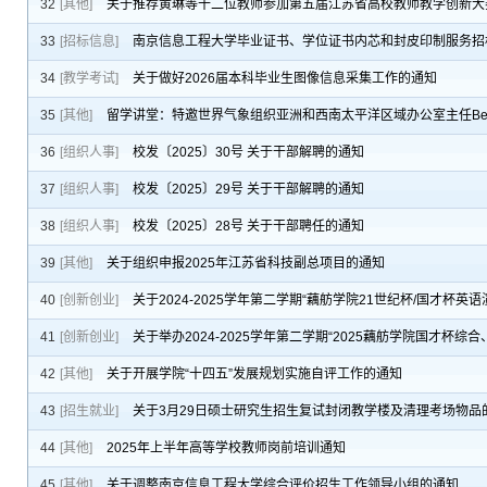
32
[其他]
关于推荐黄琳等十二位教师参加第五届江苏省高校教师教学创新大
33
[招标信息]
南京信息工程大学毕业证书、学位证书内芯和封皮印制服务招
34
[教学考试]
关于做好2026届本科毕业生图像信息采集工作的通知
35
[其他]
留学讲堂：特邀世界气象组织亚洲和西南太平洋区域办公室主任Benjami
36
[组织人事]
校发〔2025〕30号 关于干部解聘的通知
37
[组织人事]
校发〔2025〕29号 关于干部解聘的通知
38
[组织人事]
校发〔2025〕28号 关于干部聘任的通知
39
[其他]
关于组织申报2025年江苏省科技副总项目的通知
40
[创新创业]
关于2024-2025学年第二学期“藕舫学院21世纪杯/国才杯
41
[创新创业]
关于举办2024-2025学年第二学期“2025藕舫学院国才杯
42
[其他]
关于开展学院“十四五”发展规划实施自评工作的通知
43
[招生就业]
关于3月29日硕士研究生招生复试封闭教学楼及清理考场物品
44
[其他]
2025年上半年高等学校教师岗前培训通知
45
[其他]
关于调整南京信息工程大学综合评价招生工作领导小组的通知