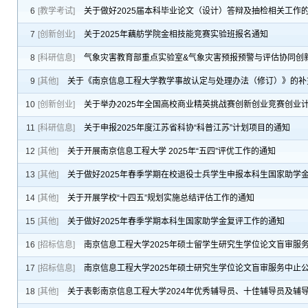
6
[教学考试]
关于做好2025届本科毕业论文（设计）答辩及抽检相关工作
7
[创新创业]
关于2025年藕舫学院金相技能竞赛实验班报名通知
8
[科研信息]
气象灾害教育部重点实验室&气象灾害预报预警与评估协同创新
9
[其他]
关于《南京信息工程大学教学事故认定与处理办法（修订）》的补
10
[创新创业]
关于举办2025年全国高校商业精英挑战赛创新创业竞赛创业
11
[科研信息]
关于申报2025年度江苏省科协“科普江苏”计划项目的通知
12
[其他]
关于开展南京信息工程大学 2025年“五四”评优工作的通知
13
[其他]
关于做好2025年春季学期在校退役士兵学生申报本科生国家助学
14
[其他]
关于开展学校“十四五”规划实施总结评估工作的通知
15
[其他]
关于做好2025年春季学期本科生国家助学金复评工作的通知
16
[招标信息]
南京信息工程大学2025年硕士留学生研究生学位论文盲审服
17
[招标信息]
南京信息工程大学2025年硕士研究生学位论文盲审服务中止
18
[其他]
关于表彰南京信息工程大学2024年优秀辅导员、十佳辅导员及辅