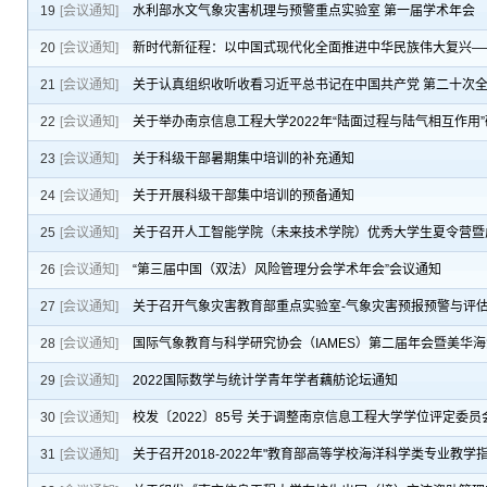
19
[会议通知]
水利部水文气象灾害机理与预警重点实验室 第一届学术年会
20
[会议通知]
新时代新征程：以中国式现代化全面推进中华民族伟大复兴—
21
[会议通知]
关于认真组织收听收看习近平总书记在中国共产党 第二十次
22
[会议通知]
关于举办南京信息工程大学2022年“陆面过程与陆气相互作用
23
[会议通知]
关于科级干部暑期集中培训的补充通知
24
[会议通知]
关于开展科级干部集中培训的预备通知
25
[会议通知]
关于召开人工智能学院（未来技术学院）优秀大学生夏令营暨
26
[会议通知]
“第三届中国（双法）风险管理分会学术年会”会议通知
27
[会议通知]
关于召开气象灾害教育部重点实验室-气象灾害预报预警与评估
28
[会议通知]
国际气象教育与科学研究协会（IAMES）第二届年会暨美华
29
[会议通知]
2022国际数学与统计学青年学者藕舫论坛通知
30
[会议通知]
校发〔2022〕85号 关于调整南京信息工程大学学位评定委
31
[会议通知]
关于召开2018-2022年"教育部高等学校海洋科学类专业教