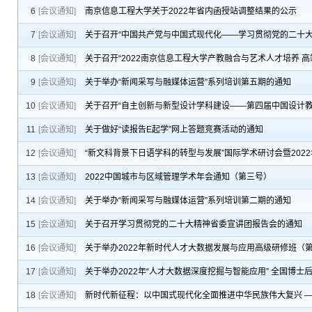
6
[会议通知]
南京信息工程大学关于2022年省内函授站调整结果的公示
7
[会议通知]
关于召开“中国共产党与中国式现代化——学习贯彻党的二十大
8
[会议通知]
关于召开“2022南京信息工程大学产教融合与艺术人才培养 高
9
[会议通知]
关于举办“新闻采写与融媒体运营”系列培训第五期的通知
10
[会议通知]
关于召开“自主创新与新型设计学科建设——第四届中国设计教
11
[会议通知]
关于做好“读报告E起学”网上答题竞赛活动的通知
12
[会议通知]
“新文科背景下日语学科的转型与发展”国际学术研讨会暨20
13
[会议通知]
2022中国城市与区域管理学术年会通知​（第三号）
14
[会议通知]
关于举办“新闻采写与融媒体运营”系列培训第二期的通知
15
[会议通知]
关于召开学习贯彻党的二十大精神省委宣讲团报告会的通知
16
[会议通知]
关于举办2022年新时代人才大数据发展与应用高级研修班（
17
[会议通知]
关于举办2022年“人才大数据深度挖掘与智能应用” 全国博士
18
[会议通知]
新时代新征程：以中国式现代化全面推进中华民族伟大复兴 