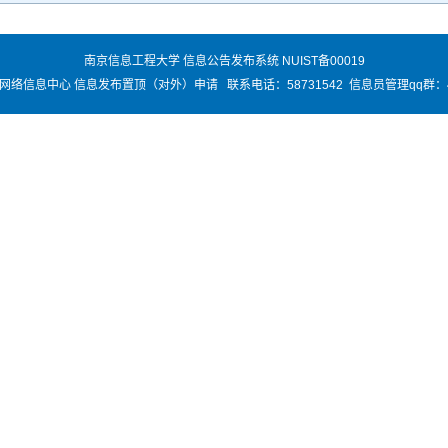
南京信息工程大学 信息公告发布系统 NUIST备00019
络信息中心 信息发布置顶（对外）申请 联系电话：58731542 信息员管理qq群：45