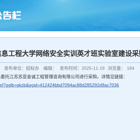
信息工程大学网络安全实训英才班实验室建设采
发布单位：招标办
编辑：
发布时间：2025-11-18
浏览量：
184
已委托江苏苏亚金诚工程管理咨询有限公司进行采购，详情见链接：
ls.html?gglb=gkzb&ggid=412424bbd7094ac88d285292d9ac7036