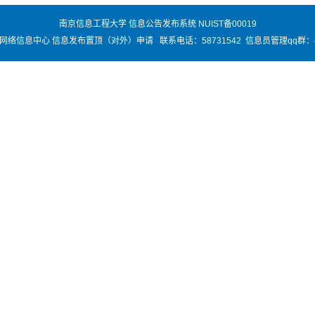
南京信息工程大学 信息公告发布系统 NUIST备00019
络信息中心 信息发布置顶（对外）申请 联系电话：58731542 信息员管理qq群：45