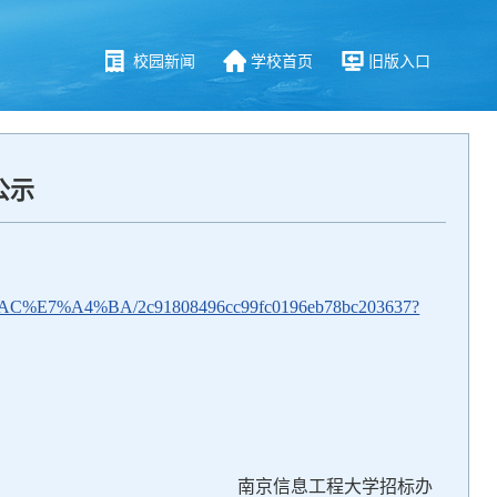
校园新闻
学校首页
旧版入口
公示
C%E7%A4%BA/2c91808496cc99fc0196eb78bc203637?
南京信息工程大学招标办