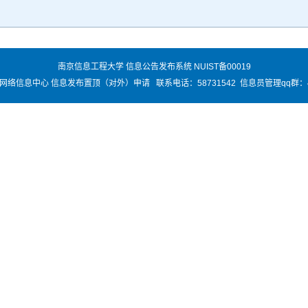
南京信息工程大学 信息公告发布系统 NUIST备00019
络信息中心 信息发布置顶（对外）申请 联系电话：58731542 信息员管理qq群：45