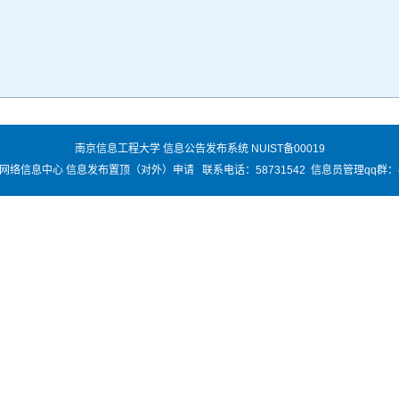
南京信息工程大学 信息公告发布系统 NUIST备00019
络信息中心 信息发布置顶（对外）申请 联系电话：58731542 信息员管理qq群：45