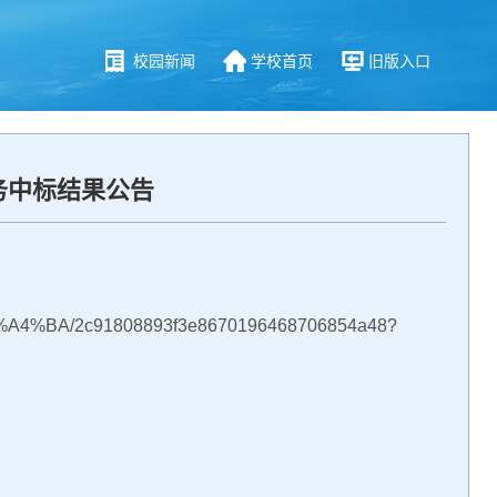
校园新闻
学校首页
旧版入口
务中标结果公告
A4%BA/2c91808893f3e8670196468706854a48?