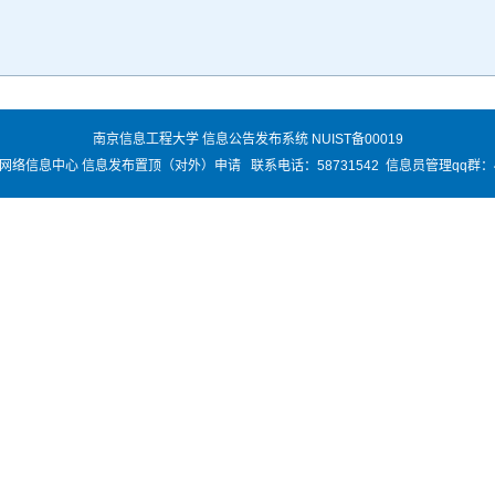
南京信息工程大学 信息公告发布系统 NUIST备00019
络信息中心 信息发布置顶（对外）申请 联系电话：58731542 信息员管理qq群：45