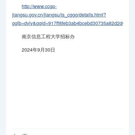
http://www.ccgp-
jiangsu.gov.cn/jiangsu/js_cggg/details.html?
gglb=dyly&ggid=917ff8feb3ab4bcebd30735a82d2d096
南京信息工程大学招标办
2024年9月30日