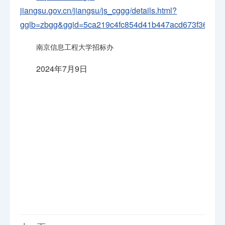
jiangsu.gov.cn/jiangsu/js_cggg/details.html?
gglb=zbgg&ggid=5ca219c4fc854d41b447acd673f36f56
南京信息工程大学招标办
2024年7月9日