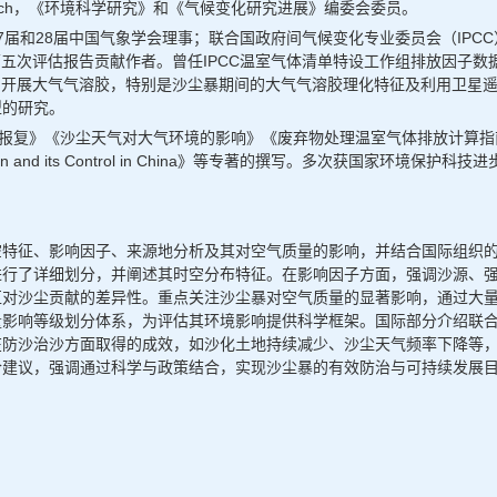
e Research，《环境科学研究》和《气候变化研究进展》编委会委员。
7届和28届中国气象学会理事；联合国政府间气候变化专业委员会（IPC
CC第五次评估报告贡献作者。曾任IPCC温室气体清单特设工作组排放因子数
交流，开展大气气溶胶，特别是沙尘暴期间的大气气溶胶理化特征及利用卫
型的研究。
的报复》《沙尘天气对大气环境的影响》《废弃物处理温室气体排放计算
on and its Control in China》等专著的撰写。多次获国家环
空特征、影响因子、来源地分析及其对空气质量的影响，并结合国际组织
进行了详细划分，并阐述其时空分布特征。在影响因子方面，强调沙源、
区对沙尘贡献的差异性。重点关注沙尘暴对空气质量的显著影响，通过大
响等级划分体系，为评估其环境影响提供科学框架。国际部分介绍联合国将2
在防沙治沙方面取得的成效，如沙化土地持续减少、沙尘天气频率下降等
合建议，强调通过科学与政策结合，实现沙尘暴的有效防治与可持续发展