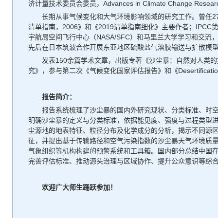
济计量技术委员会委员，Advances in Climate Chang
长期从事气候变化和大气环境影响领域的研究工作。曾任2
清单指南，2006》和《2019清单指南细化》主要作者；IP
宇航局空间飞行中心（NASA/SFC）和马里兰大学学习和
先后在日本筑波合作开展东亚地区硫酸盐气溶胶输送与扩散模
发表150余篇学术文章，出版专著《沙尘暴：自然对人类
究》，参与第二次《气候变化国家评估报告》和《Desertificati
报告简介：
报告系统梳理了沙尘暴的国内外研究现状、分类标准、时
明确沙尘暴的定义与分类标准，依据能见度、强度与过程类型
尘源地的地表特征、粒径分布及化学成分的分析，揭示不同源
征，并提出基于传输路径和空气污染指数的沙尘暴天气环境质量影
气象组织等机构构建的预警系统和工具箱。国内部分总结中国
完善评估标准、推动源头治理与区域协作、提升公众意识等综
欢迎广大师生踊跃参加！