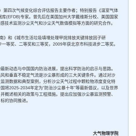
C）第四次气候变化综合评估报告主要作者；特别报告《温室气体
据库(EFDB)专家。曾先后在美国加州大学戴维斯分校、美国国家
星遥感技术监测沙尘天气和沙尘天气数值模拟等方面的研究合作。
指南》和《城市生活垃圾填埋处理甲烷排放关键排放因子研
境保护科技进步一等奖、二等奖和三等奖，2009年获北京市科技进步二等奖。
的最新动态与中国国内防治进展，提出科学防治的启示与思路。
强风和垂直不稳定气流是沙尘暴形成的三大关键条件。通过对沙
量监测数据和典型案例，分析沙尘天气过程中颗粒物浓度变化特
025-2034年定为“防治沙尘暴十年”等最新倡议，以及世界
，并概述相关的政策与工程措施。提出应加强沙尘暴监测预警、
目标的协同推进。
大气物理学院