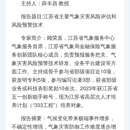
主
持
人：
薛丰昌
教授
报告题目
:
江苏省主要气象灾害风险评估和
风险预警技术
专家简介：顾荣直，江苏省气象服务中心
气象服务首席，江苏省气象局金融保险气象服
务创新团队核心成员，负责预报服务把关、气
象灾害风险预警技术研发、业务平台建设等方
面工作。主持或骨干参与省部级项目近
10
项，
获发明专利
5
项，参与编写论著
3
部，获省部级
业务或科技表彰奖励
10
余次。
2023
年获江苏省
五一创新能手称号，现为江苏省高层次人才培
养计划（“
333
工程”）培养对象。
报告摘要：气候变化带来极端事件增多，
不确定性增强，气象灾害防御工作难度逐步增