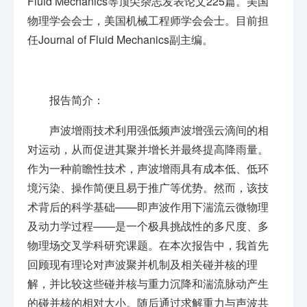
Fluid Mechanics等顶尖杂志发表论文225篇。美国
物理学会会士，美国机械工程师学会会士。目前担
任Journal of Fluid Mechanics副主编。
报告简介：
声波增雨技术利用强低频声波增强云滴间的相
对运动，从而促进其聚并增长并最终提高降雨量。
作为一种前瞻性技术，声波增雨具有成本低、低环
境污染、操作简便且易于推广等优势。然而，该技
术背后的科学基础——即声波作用下湍流云微物理
及动力学过程——是一个极具挑战性的多尺度、多
物理场交叉学科研究课题。在本次报告中，我首先
回顾现有理论对声波聚并机制及相关碰并核的理
解，并比较这些碰并核与重力沉降和湍流脉动产生
的碰并核的相对大小。随后通过求解重力与声波共