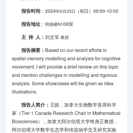
报告时间
：
2024
日
）09:00-10:00
年
6
月
23
日（周
报告地址
：
108
室
明德楼
N
主 持 人：
刘文军
教授
报告摘要：
Based on our recent efforts in
spatial memory modelling and analysis for cognitive
movement, I will provide a brief review on this topic
and mention challenges in modelling and rigorous
analysis. Some showcases will be given as idea
illustrations.
报告人简介：
王皓，加拿大生物数学首席科学
家（Tier 1 Canada Research Chair in Mathematical
Biosciences），加拿大阿尔伯塔大学终身正教授，
阿尔伯塔大学数学生态学和传染病学交叉研究实验