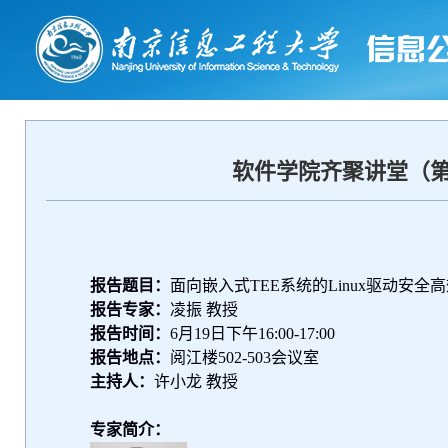
软件学院齐聚讲堂（第
报告题目：
面向嵌入式
TEE
系统的
Linux
驱动安全高
报告专家：
凌振 教授
报告时间：
6
月
19
日下午
16:00
-
17:00
报告地点：
阅江楼
502-503
会议室
主持人：
许小龙 教授
专家
简介：