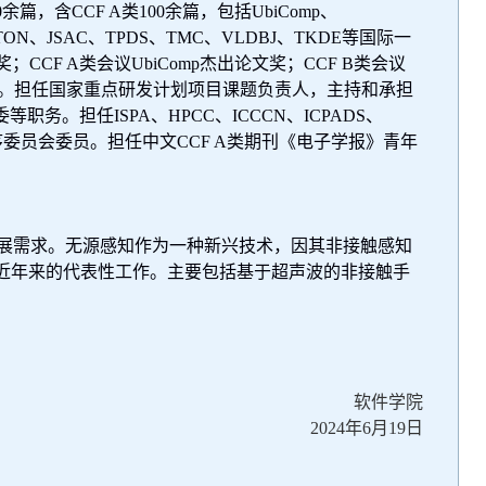
0
余篇，含
CCF A
类
100
余篇，包括
UbiComp
、
TON
、
JSAC
、
TPDS
、
TMC
、
VLDBJ
、
TKDE
等国际一
奖；
CCF A
类会议
UbiComp
杰出论文奖；
CCF B
类会议
。担任国家重点研发计划项目课题负责人，主持和承担
委等职务。担任
ISPA
、
HPCC
、
ICCCN
、
ICPADS
、
序委员会委员。担任中文
CCF A
类期刊《电子学报》青年
展需求。无源感知作为一种新兴技术，因其非接触感知
近年来的代表性工作。主要包括基于超声波的非接触手
软件学院
2024
年
6
月
19
日