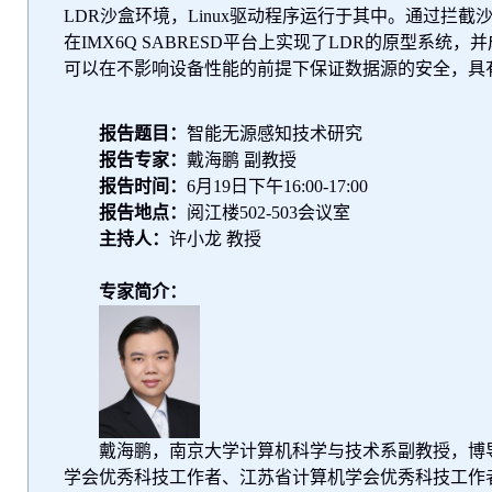
LDR
沙盒环境，
Linux
驱动程序运行于其中。通过拦截
在
IMX6Q SABRESD
平台上实现了
LDR
的原型系统，并
可以在不影响设备性能的前提下保证数据源的安全，具
报告题目：
智能无源感知技术研究
报告专家：
戴海鹏 副教授
报告时间：
6
月
19
日下午
16:00
-
17:00
报告地点：
阅江楼
502-503
会议室
主持人：
许小龙 教授
专家简介：
戴海鹏，南京大学计算机科学与技术系副教授，博
学会优秀科技工作者、江苏省计算机学会优秀科技工作