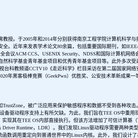
席教授。于
2005
年和
2014
年分别获得南京工程学院计算机科学与
安全。近年来发表学术论文
80
余篇，包括重要国际期刊，如
IEEE
安全会议
ACM CCS
、
USENIX Security
、
NDSS
和国际计算机网络
自然科学基金青年基金项目和优秀青年基金项目等。此外多次受
视台科教频道
CCTV10
《走近科学》栏目采访在第二届国家网络
2020
年黑客极棒竞赛（
GeekPwn
）优胜奖、公安技术革新成果一
如
TrustZone
，被广泛应用来保护敏感程序和数据不受到各种攻击
设备驱动程序支持上有所欠缺。为此，我们旨在
TEE OS
中重用
，实现其在
TEE OS
内部直接执行。但该方法增加了可信计算基（
x Driver Runtime
，
LDR
）。我们发现
Linux
驱动程序需要两种类
统函数调用重定向到普通世界中的
Linux
内核。此外，我们设计了