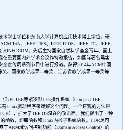
技术学士学位和东南大学计算机应用技术博士学位。研
/ACM ToN
、
IEEE TIFS
、
IEEE TPDS
、
IEEE TC
、
IEEE
会议
INFOCOM
。先后主持国家自然科学基金青年、面上
邀在重要国内外学术会议作特邀报告，如国际著名黑客
安全宣传周系列节目中进行报道。获得
2014
年
ACM
中国
等奖、国家教学成果二等奖、江苏省教学成果一等奖等
。但
OP-TEE
等紧凑型
TEE
操作系统（
Compact TEE
现有
Linux
驱动程序来缓解这个问题。一个直观的方法是
TCB
），扩大了
TEE OS
潜在的攻击面。我们提出了一种
型的函数，即库函数和
Linux
内核子系统函数。
LDR
尽可
基于
ARM
域访问控制功能（
Domain Access Control
）的