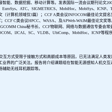
缘智能、数据挖掘、移动计算等。发表国际一流会议期刊论文
20
、
EuroSys
、
ATC
、
SIGMETRICS
、
MobiHoc
、
MobiSys
、
ICNP
、
文（计算机领域仅
3
篇）；
CCF A
类会议
INFOCOM
最佳论文提名
军；
CCF C
类会议
HPCC
、
WASA
、及
APWeb-WAIM
最佳论文奖等
IGCOMM China
秘书长、
CCF
物联网、网络与数据通信专委会常
OCOM
、
IJCAI
、
SC
、
VLDB
、
UbiComp
、
MobiHoc
、
ICNP
等程
交互方式受限于接触方式和高额成本等原因，已无法满足人类发
工业界的广泛关注。报告将介绍课题组在智能无源感知人机交互
场辅助无线耳机跟踪等。