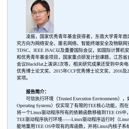
凌振，国家优秀青年基金获得者，东南大学青年首
究方向为网络安全、匿名网络、智能终端安全及物联网
TDSC
、
IEEE JSAC
以及重要国际会议，如国际计算机
和优秀青年基金项目，国家重点研发计划课题，江苏省
会议
BlackHat
上演讲
2
次等，相关研究成果还受到中央电
优秀博士论文奖、
2015
年
CCF
优秀博士论文奖、
2016
及
奖项。
报告简介：
可信执行环境（
Trusted Execution Environments
），
Operating Systems
）仅实现了有限的
TEE
核心功能，而在
将一个
Linux
驱动程序所有的依赖函数移植到
TEE OS
中
TEE
驱动程序执行环境——
Linux
驱动程序运行时（
Linu
能地重用
TEE OS
中现有的库函数，并将
Linux
内核子系