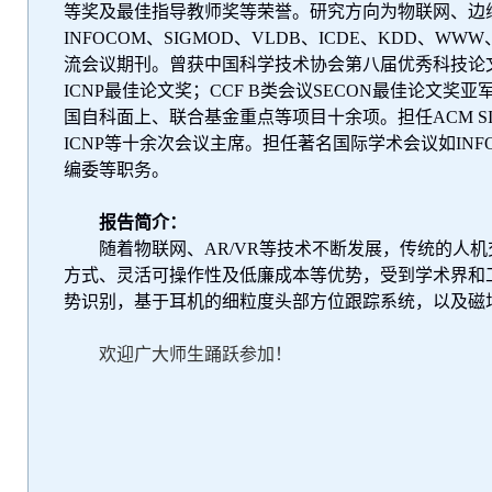
等奖及最佳指导教师奖等荣誉。研究方向为物联网、边
INFOCOM
、
SIGMOD
、
VLDB
、
ICDE
、
KDD
、
WWW
流会议期刊。曾获中国科学技术协会第八届优秀科技论
ICNP
最佳论文奖；
CCF B
类会议
SECON
最佳论文奖亚
国自科面上、联合基金重点等项目十余项。担任
ACM S
ICNP
等十余次会议主席。担任著名国际学术会议如
INF
编委等职务。
报告简介：
随着物联网、
AR/VR
等技术不断发展，传统的人机
方式、灵活可操作性及低廉成本等优势，受到学术界和
势识别，基于耳机的细粒度头部方位跟踪系统，以及磁
欢迎广大师生踊跃参加！