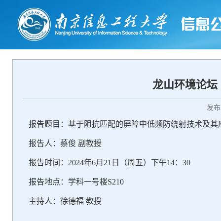
龙山环境论坛
发布
报告题目：基于阻抗匹配的屏障中低频防绕射技术及其
报告人：
蔡俊
副
教授
报告时间：
2
02
4年
6
月
21
日
（
周
五
）
下午
14
：
3
0
报告地点：学科一号楼
S
210
主持人：
徐德福
教授