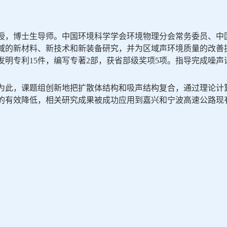
授，博士生导师。中国环境科学学会环境物理分会常务委员、中
域的新材料、新技术和新装备研究，并为区域声环境质量的改善
发明专利1
5
件，编写专著
2
部，获省部级奖项
5项。指导完成噪声
为此，课题组创新地把扩散体结构和吸声结构复合，通过理论计
的有效降低，相关研究成果被成功应用到嘉兴和宁波高速公路现